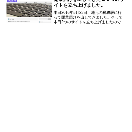
働き方
トカードの申込書等にどう書けば良いの
イトを立ち上げました。
か、出向のメリット・デメリットを説明
します。
本日2016年5月23日、地元の税務署に行
って開業届けを出してきました。そして
本日2つのサイトを立ち上げましたので是
非ご覧ください。