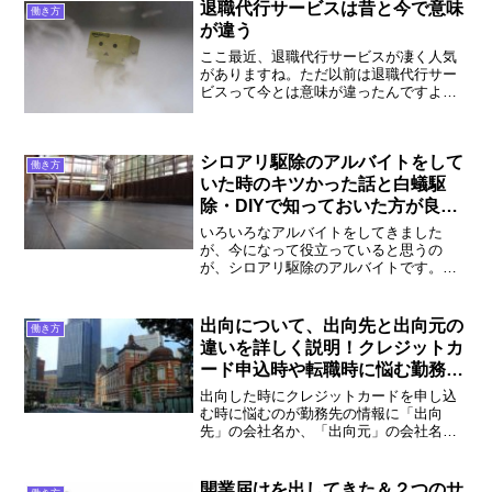
く働いていてミステリーショッパーの対
退職代行サービスは昔と今で意味
働き方
応も何度かしたことがある僕が、詳しく
が違う
説明していきます。
ここ最近、退職代行サービスが凄く人気
がありますね。ただ以前は退職代行サー
ビスって今とは意味が違ったんですよ。
退職代行サービスの意味はどう変化した
のか、そして退職代行サービスは使える
ものか自分なりの考えを書いていきま
シロアリ駆除のアルバイトをして
す。
働き方
いた時のキツかった話と白蟻駆
除・DIYで知っておいた方が良い
こと
いろいろなアルバイトをしてきました
が、今になって役立っていると思うの
が、シロアリ駆除のアルバイトです。実
際のシロアリ駆除のアルバイトはどうい
うものか、そしてシロアリ駆除はどうい
うところに依頼をすれば良いのか、業者
出向について、出向先と出向元の
働き方
選定について、また自分でシロアリ駆除
違いを詳しく説明！クレジットカ
が出来るのか、詳しく説明していきま
ード申込時や転職時に悩む勤務先
す。
情報について
出向した時にクレジットカードを申し込
む時に悩むのが勤務先の情報に「出向
先」の会社名か、「出向元」の会社名
か、どちらを書けば良いのかとうこと。
出向を3回した立場から、出向元と出向先
の違いを詳しく説明した上で、クレジッ
開業届けを出してきた＆２つのサ