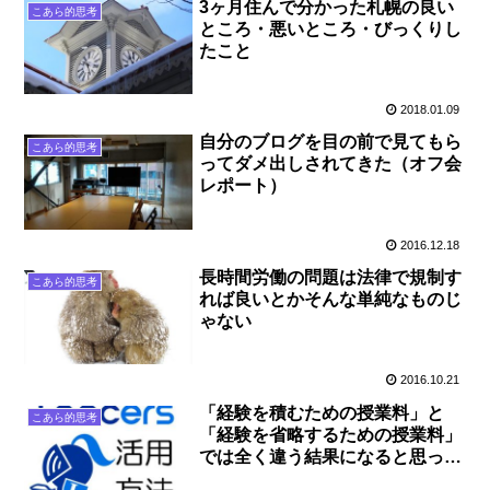
3ヶ月住んで分かった札幌の良い
こあら的思考
ところ・悪いところ・びっくりし
たこと
2018.01.09
自分のブログを目の前で見てもら
こあら的思考
ってダメ出しされてきた（オフ会
レポート）
2016.12.18
長時間労働の問題は法律で規制す
こあら的思考
れば良いとかそんな単純なものじ
ゃない
2016.10.21
「経験を積むための授業料」と
こあら的思考
「経験を省略するための授業料」
では全く違う結果になると思った
話