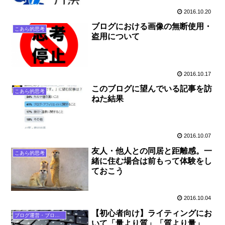
2016.10.20
ブログにおける画像の無断使用・
こあら的思考
盗用について
2016.10.17
このブログに望んでいる記事を訪
こあら的思考
ねた結果
2016.10.07
友人・他人との同居と距離感。一
こあら的思考
緒に住む場合は前もって体験をし
ておこう
2016.10.04
【初心者向け】ライティングにお
ブログ運営・ブログ論
いて「量より質」「質より量」、