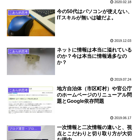
2020.02.18
今の50代はパソコンが使えない、
こあら的思考
ITスキルが無いは嘘だよ。
2019.12.03
ネットに情報は本当に溢れている
こあら的思考
のか？今は本当に情報過多なの
か？
2019.07.24
地方自治体（市区町村）や官公庁
こあら的思考
のホームページのリニューアル問
題とGoogle依存問題
2019.06.17
一次情報と二次情報の違いと、視
ブログ運営・ブログ論
点とこだわりと切り取り方が大切
な理由