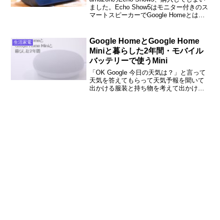
ました。Echo Show5はモニター付きのス
マートスピーカーでGoogle Homeとは異
なった使い方が出来るということで購入
したのですが、便利で使いやすい！何が
便利でどんなことが出来るのか、実際に
Google HomeとGoogle Home
生活家電
使ってみてよかったところを説明しま
Miniと暮らした2年間・モバイル
す。
バッテリーで使うMini
「OK Google 今日の天気は？」と言って
天気を答えてもらって天気予報を聞いて
出かける服装と持ち物を考えて出かけて
います。実際にGoogle Homeの使用頻度
は少なくてほぼ奥さんが使っている今日
このごろ、Google Homeと暮らした2年間
を振り返ってみました。