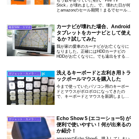
もう数年使っていた初代「Fire TV
Stick」が壊れました。で、壊れた日が何
とamazonのセール期間！まるでセールに
合わせて購入せよ！というかの如く壊れ
たので「Fire TV Stick - Alexa対応音声認
識リモコン付属 」を購入しました。
カーナビが壊れた場合、Android
格安SIM・スマホ
タブレットをカーナビとして使え
るか？試してみた
我が家の愛車のカーナビがお亡くなりに
なりました。正確にはHDDカーナビの
HDDがお亡くなりに。でも遠出をする時
はカーナビが便利。修理に出すか悩んだ
のですが、Androidタブレットをカーナビ
の代わりに使えないかな？ということで
洗えるキーボードと左利き用トラ
ガジェット・カメラ・通信
試してみました。
ックボールマウスを購入した
今まで使っていたパソコン用のキーボー
ドとマウスがボロボロになってきたの
で、キーボードとマウスを新調しまし
た。せっかく新調するのだから今までの
反省点を踏まえて購入した訳ですが、ま
だ1日くらいしか使っていませんがこれが
中々良いキーボードとマウスなのでご紹
Echo Show 5 (エコーショー5) が
ガジェット・カメラ・通信
介します。
便利で使いやすい！何が出来るの
か紹介！
amazonのEcho Show5、購入してしまい