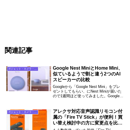
関連記事
Google Nest MiniとHome Mini、
ガジェット・カメラ・通信
似ているようで割と違う2つのAI
スピーカーの比較
Googleから「Google Nest Mini」をプレ
ゼントしてもらい、にNest Miniが届いた
ので1週間ほど使ってみました。Google
Home Miniも持っているので、Nest Mini
とどう違うのか比較した上で、どちらが
良いのか、説明していきます。
アレクサ対応音声認識リモコン付
ガジェット・カメラ・通信
属の「Fire TV Stick」が便利！買
い替え検討中の方に変更点を比較
解説