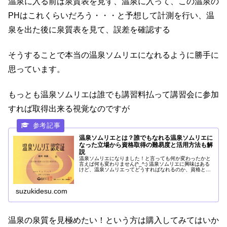
温泉に入る前は泉質表を見ず、温泉に入って、この温泉の
PHはこれくらいだろう・・・と予想して計測を行い、温
泉を出た後に泉質表を見て、誤差を確認する
そうすることで本当の温泉ソムリエになれるように勝手に
思っています。
もっとも温泉ソムリエは誰でも講習料払って講習会に参加
すれば取得出来る視覚なのですが
温泉ソムリエとは？誰でもなれる温泉ソムリエに
なった立場から資格取得の難易度と活用方法も解
説
温泉ソムリエになりました！と言っても何か変わったかと
言えば何も変わりません(^_^;) 温泉ソムリエに興味はある
けど、温泉ソムリエってどうすればなれるのか、資格とし
ての難易度、資格の活用方法についてもっと詳しく知りた
い！という方に温泉ソムリエの実際を紹介します。
suzukidesu.com
温泉の泉質を見極めたい！という方は購入してみてはいか