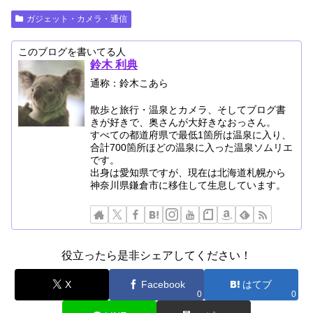
ガジェット・カメラ・通信
このブログを書いてる人
鈴木 利典
通称：鈴木こあら
散歩と旅行・温泉とカメラ、そしてブログ書
きが好きで、奥さんが大好きなおっさん。
すべての都道府県で最低1箇所は温泉に入り、
合計700箇所ほどの温泉に入った温泉ソムリエ
です。
出身は愛知県ですが、現在は北海道札幌から
神奈川県鎌倉市に移住して生息しています。
役立ったら是非シェアしてください！
X
Facebook
はてブ
0
0