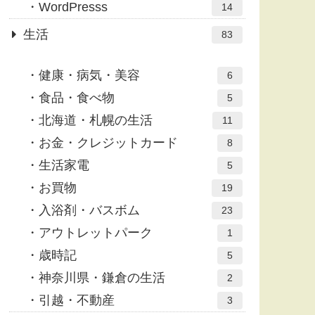
WordPresss
14
生活
83
健康・病気・美容
6
食品・食べ物
5
北海道・札幌の生活
11
お金・クレジットカード
8
生活家電
5
お買物
19
入浴剤・バスボム
23
アウトレットパーク
1
歳時記
5
神奈川県・鎌倉の生活
2
引越・不動産
3