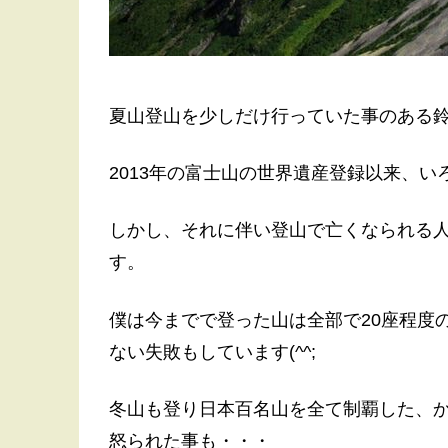
夏山登山を少しだけ行っていた事のある
2013年の富士山の世界遺産登録以来、
しかし、それに伴い登山で亡くなられる
す。
僕は今までで登った山は全部で20座程度
ない失敗もしています(^^;
冬山も登り日本百名山を全て制覇した、
怒られた事も・・・