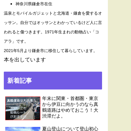
神奈川県鎌倉市在住
温泉とモバイルガジェットと北海道・鎌倉を愛するオ
ッサン。自分ではオッサンとわかっているけど人に言
われると傷つきます。1971年生まれの動物占い「コ
アラ」です。
2021年5月より鎌倉市に移住して暮らしています。
本を出しています
新着記事
年末に関東・首都圏・東京
から伊豆に向かうのなら真
鶴道路はやめておこう！大
渋滞だよ。
夏山登山について登山初心