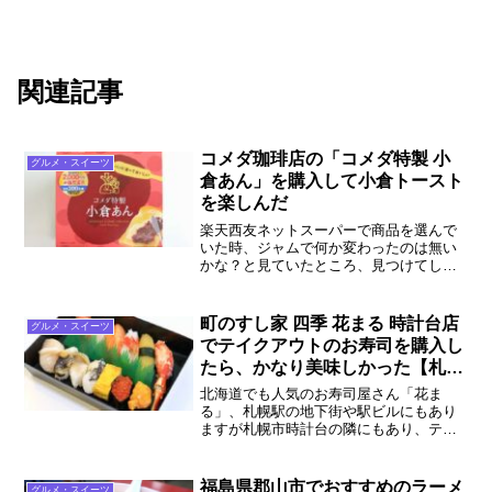
関連記事
コメダ珈琲店の「コメダ特製 小
グルメ・スイーツ
倉あん」を購入して小倉トースト
を楽しんだ
楽天西友ネットスーパーで商品を選んで
いた時、ジャムで何か変わったのは無い
かな？と見ていたところ、見つけてしま
ったんです。コメダ珈琲店 コメダ特製 小
倉あんという商品を！愛知県出身とし
て、これは家庭に1つは置くべき！という
町のすし家 四季 花まる 時計台店
グルメ・スイーツ
謎の使命感で購入してしまいました。
でテイクアウトのお寿司を購入し
たら、かなり美味しかった【札
幌】
北海道でも人気のお寿司屋さん「花ま
る」、札幌駅の地下街や駅ビルにもあり
ますが札幌市時計台の隣にもあり、テイ
クアウトも行っており、試しにテイクア
ウトのお寿司を購入して食べてみまし
た。これが本当にお口の中に幸せが広が
福島県郡山市でおすすめのラーメ
グルメ・スイーツ