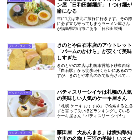
る、おすすめのお寿司でした。
ン屋「日和田製麺所」！つけ麺が
癖になる
年に1度は東北に旅行に行きます。その際
に必ず立ち寄ってしまうラーメン屋さん
が福島県郡山市にある「日和田製麺
所」。初めて食べた時は美味しいな～程
度の認識だったのですが、気付くと食べ
たくなるんですよね。郡山に住んでいる
きのとや白石本店のアウトレット
グルメ・スイーツ
時は結構通ったラーメン屋さんです。
「バームのかけら」が安くて美味
しすぎた
きのとやの本店は札幌市営地下鉄東西線
「白石駅」から徒歩5分くらいにあるので
すが、きのとや本店のみで販売されてい
る「バームのかけら」とバームクーヘン
がかなりの人気です。実際に食べてみた
ので、食べた感想とどうすれば購入出来
パティスリーシイヤは札幌の人気
グルメ・スイーツ
るのか、ポイントをお伝えします。
の美味しい人気のケーキ屋さん
「札幌 ケーキ おすすめ」で検索すると必
ずと言って良いほどランキングしている
ケーキ屋さん「パティスリー シイヤ」、
ネットで評判を調べてみると、どこも高
評価で気になったので実際に訪れてケー
キを買って食べてみました。これがね、
藤田屋「大あんまき」は愛知県知
グルメ・スイーツ
めちゃくちゃ美味しいんですよ！
立市の名物！三河の美味しいスイ