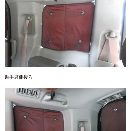
助手席側後ろ