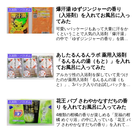
爆汗湯 ゆずジンジャーの香り
入浴剤・バスボム
（入浴剤）を入れてお風呂に入っ
てみた
可愛いパッケージもあって大量に汗をか
くということで人気の入浴剤「爆汗湯」
の中で「ゆずジンジャーの香り」を購入
して、実際にお風呂に入れて入浴してみ
ました。柑橘系のさっぱりとした香り
で、ゆったりとお風呂に入れる入浴剤で
あしたるんるんラボ 薬用入浴剤
入浴剤・バスボム
した。実際に使った感想、お湯に入れた
「るんるんの湯（もと）」を入れ
時の様子を詳しく説明します。
てお風呂に入ってみた
アルカリ性の入浴剤を探していて見つけ
たのが薬用入浴剤「るんるんの湯（も
と）」、3パック入りのお試しパックを購
入して3日間、試してみたのですが、まさ
にアルカリ性の温泉！と感じられる入浴
剤でした。実際に使った感想、お湯に入
花王 バブ さわやかなすだちの香
入浴剤・バスボム
れた時の様子を詳しく説明します。
り を入れてお風呂に入ってみた
4種類の柑橘の香りが楽しめる「至福の柑
橘 めぐり浴」の中に入っている「花王 バ
ブ さわやかなすだちの香り」を入れてお
風呂に入ってみました。すだちのさわや
かな香りがするさっぱりとする入浴剤で