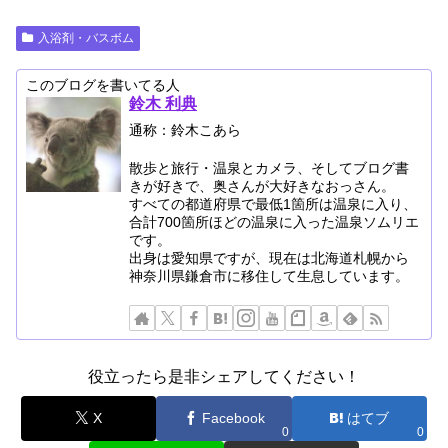
入浴剤・バスボム
このブログを書いてる人
鈴木 利典
通称：鈴木こあら
散歩と旅行・温泉とカメラ、そしてブログ書
きが好きで、奥さんが大好きなおっさん。
すべての都道府県で最低1箇所は温泉に入り、
合計700箇所ほどの温泉に入った温泉ソムリエ
です。
出身は愛知県ですが、現在は北海道札幌から
神奈川県鎌倉市に移住して生息しています。
役立ったら是非シェアしてください！
X
Facebook
はてブ
0
0