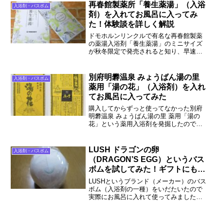
リラックスしてお風呂に入ることが出来
再春館製薬所「養生薬湯」（入浴
入浴剤・バスボム
ました。実際に使った感想、お湯に入れ
剤）を入れてお風呂に入ってみ
た時の様子を詳しく説明します。
た！体験談を詳しく解説
ドモホルンリンクルで有名な再春館製薬
の薬湯入浴剤「養生薬湯」のミニサイズ
が秋冬限定で発売されると知り、早速購
入して使ってみました。香りに少し癖は
あるものの、非常に温まるお湯になって
おすすめの入浴剤です。実際に使った感
別府明礬温泉 みょうばん湯の里
入浴剤・バスボム
想、お湯に入れた時の様子を詳しく説明
薬用「湯の花」（入浴剤）を入れ
します。
てお風呂に入ってみた
購入してからずっと使ってなかった別府
明礬温泉 みょうばん湯の里 薬用「湯の
花」という薬用入浴剤を発掘したので、
お風呂に入れて使って（浸かって）みま
した。これがびっくりする泉質になって
まさに温泉！と感じられる入浴剤でし
LUSH ドラゴンの卵
入浴剤・バスボム
た。実際に使った感想、お湯に入れた時
（DRAGON’S EGG）というバス
の様子を詳しく説明します。
ボムを試してみた！ギフトにもお
すすめの入浴剤
LUSHというブランド（メーカー）のバス
ボム（入浴剤の一種）をいだたいたので
実際にお風呂に入れて使ってみました。
これがかなり良い感じで、毎日お風呂に
入れて使いたい！と思うほど良かったで