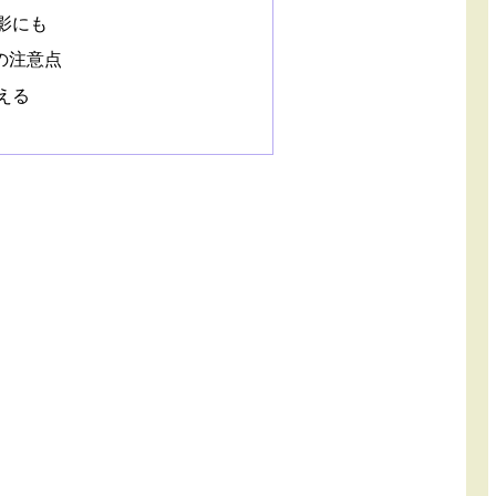
影にも
500の注意点
える