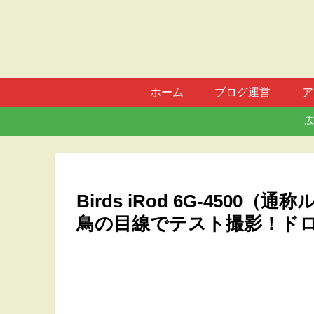
ホーム
ブログ運営
ア
広
Birds iRod 6G-450
鳥の目線でテスト撮影！ド