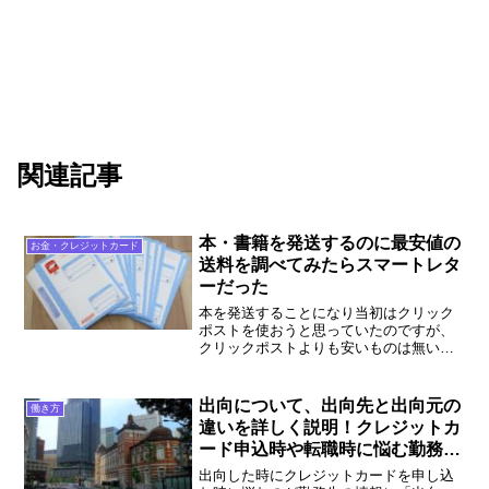
関連記事
本・書籍を発送するのに最安値の
お金・クレジットカード
送料を調べてみたらスマートレタ
ーだった
本を発送することになり当初はクリック
ポストを使おうと思っていたのですが、
クリックポストよりも安いものは無いか
な？と思って調べてみたらあったんです
よ！それが今回紹介するスマートレター
です。
出向について、出向先と出向元の
働き方
違いを詳しく説明！クレジットカ
ード申込時や転職時に悩む勤務先
情報について
出向した時にクレジットカードを申し込