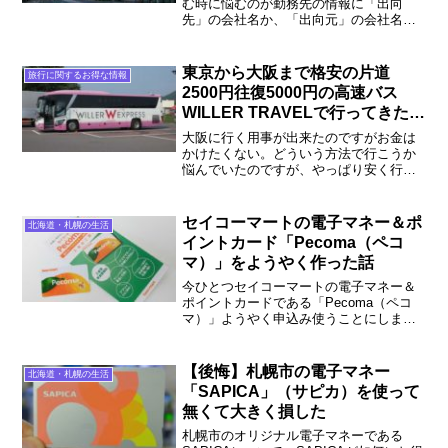
む時に悩むのが勤務先の情報に「出向
先」の会社名か、「出向元」の会社名
か、どちらを書けば良いのかとうこと。
出向を3回した立場から、出向元と出向先
の違いを詳しく説明した上で、クレジッ
東京から大阪まで格安の片道
旅行に関するお得な情報
トカードの申込書等にどう書けば良いの
2500円往復5000円の高速バス
か、出向のメリット・デメリットを説明
WILLER TRAVELで行ってきた！
します。
安く行く方法も解説
大阪に行く用事が出来たのですがお金は
かけたくない。どういう方法で行こうか
悩んでいたのですが、やっぱり安く行く
のなら高速バスだよな...と悩んでいたの
ですが、めっちゃ安い千葉（東京経由）-
大阪のバスを見つけたので、すぐに予約
セイコーマートの電子マネー＆ポ
北海道・札幌の生活
して行ってきました。実際に乗った感想
イントカード「Pecoma（ペコ
を含めてどんな様子だったかお伝えしま
マ）」をようやく作った話
す。
今ひとつセイコーマートの電子マネー＆
ポイントカードである「Pecoma（ペコ
マ）」ようやく申込み使うことにしまし
た。セコマをよく使うのならやっぱり持
っていた方がお得だな～ということが最
近よくあったのですが、なぜ作るまでに
【後悔】札幌市の電子マネー
北海道・札幌の生活
時間がかかったのか、何がどうお得なの
「SAPICA」（サピカ）を使って
か？具体的に説明していきます。
無くて大きく損した
札幌市のオリジナル電子マネーである