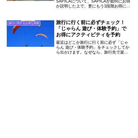
SAPICAについて、SAPICAが如何にお得
か説明した上で、更にもう1段階お得にす
る方法をお伝えします。札幌で定期的に
地下鉄やバス、市電（路面電車）に乗る
人なら、SAPICAにしないと物凄く損し
旅行に行く前に必ずチェック！
旅行に関するお得な情報
ていますよ。
「じゃらん 遊び・体験予約」で
お得にアクティビティを予約
最近はどこか旅行に行く前に必ず「じゃ
らん 遊び・体験予約」をチェックしてか
ら出かけます。なぜなら、旅行先で楽し
めるアクティビティとか温泉とか観光船
とかかなりお得に予約出来るからです。
「じゃらん 遊び・体験予約」を見ておく
とお得なツアーだったりアクティビティ
だったりいろいろあります！