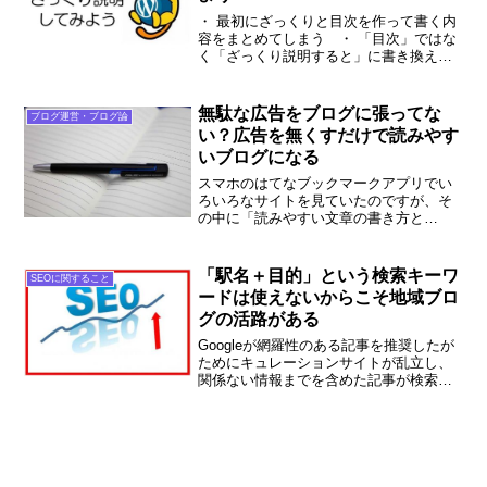
・ 最初にざっくりと目次を作って書く内
容をまとめてしまう ・ 「目次」ではな
く「ざっくり説明すると」に書き換え
る ・ 目次ではなく「ざっくり説明する
と」に切り替えた場合、行数は8行くらい
になるよにする。そうでなければざっく
無駄な広告をブログに張ってな
ブログ運営・ブログ論
り説明感が無くなる
い？広告を無くすだけで読みやす
いブログになる
スマホのはてなブックマークアプリでい
ろいろなサイトを見ていたのですが、そ
の中に「読みやすい文章の書き方と
は？」というタイトルがあったので読ん
でみたら記事タイトルから記事最後の目
安となるシェアボタンまでの間に合計6つ
「駅名＋目的」という検索キーワ
SEOに関すること
の広告がありました。それで読みやすい
ードは使えないからこそ地域ブロ
の？
グの活路がある
Googleが網羅性のある記事を推奨したが
ためにキュレーションサイトが乱立し、
関係ない情報までを含めた記事が検索結
果上位に並び使えなくなってきていま
す。特に「駅名＋目的」というキーワー
ドの組み合わせで検索した時に既に使い
物にならない検索結果しか出てこないよ
うに思います。