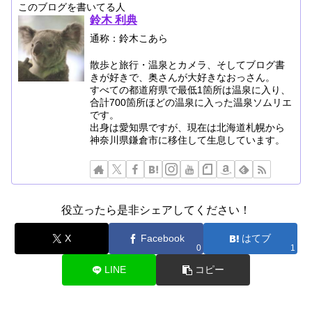
このブログを書いてる人
鈴木 利典
通称：鈴木こあら
散歩と旅行・温泉とカメラ、そしてブログ書
きが好きで、奥さんが大好きなおっさん。
すべての都道府県で最低1箇所は温泉に入り、
合計700箇所ほどの温泉に入った温泉ソムリエ
です。
出身は愛知県ですが、現在は北海道札幌から
神奈川県鎌倉市に移住して生息しています。
役立ったら是非シェアしてください！
X
Facebook
はてブ
0
1
LINE
コピー