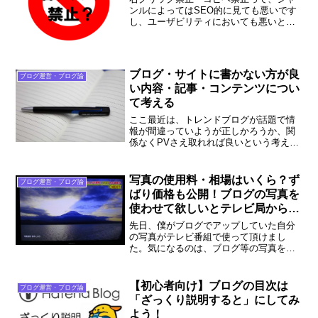
ンルによってはSEO的に見ても悪いです
し、ユーザビリティにおいても悪いと思
うんですよ。このSEO的にも悪いという
こと、ユーザビリティにおいても悪いと
いうことを書いていきます。
ブログ・サイトに書かない方が良
ブログ運営・ブログ論
い内容・記事・コンテンツについ
て考える
ここ最近は、トレンドブログが話題で情
報が間違っていようが正しかろうか、関
係なくPVさえ取れれば良いという考えの
もと、関係ない人を巻き添えにしている
パターンが散見されています。そういう
事は別にして喜んでくれる人がいるから
写真の使用料・相場はいくら？ず
ブログ運営・ブログ論
ということで掲載している情報でも書か
ばり価格も公開！ブログの写真を
ない方が良い情報もあるのでは？
使わせて欲しいとテレビ局から言
われたら？
先日、僕がブログでアップしていた自分
の写真がテレビ番組で使って頂けまし
た。気になるのは、ブログ等の写真をテ
レビ局が使いたいと行ってきた時の価格
というか相場ではないでしょうか？写真
が使われるまでの一連の流れと写真の使
【初心者向け】ブログの目次は
ブログ運営・ブログ論
用料について、実際にいくらだったのか
「ざっくり説明すると」にしてみ
説明していきます。
よう！