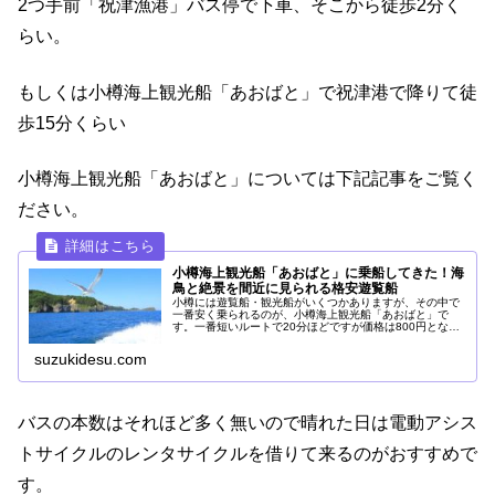
2つ手前「祝津漁港」バス停で下車、そこから徒歩2分く
らい。
もしくは小樽海上観光船「あおばと」で祝津港で降りて徒
歩15分くらい
小樽海上観光船「あおばと」については下記記事をご覧く
ださい。
小樽海上観光船「あおばと」に乗船してきた！海
鳥と絶景を間近に見られる格安遊覧船
小樽には遊覧船・観光船がいくつかありますが、その中で
一番安く乗られるのが、小樽海上観光船「あおばと」で
す。一番短いルートで20分ほどですが価格は800円となっ
ており安くなっています。小樽駅からおたる水族館や小樽
市鰊御殿へのアクセスに使うと小樽旅行の想い出もきっと
suzukidesu.com
より鮮明に残りますよ。
バスの本数はそれほど多く無いので晴れた日は電動アシス
トサイクルのレンタサイクルを借りて来るのがおすすめで
す。