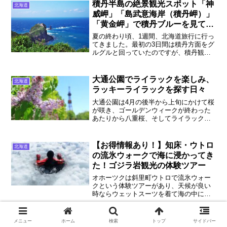
積丹半島の絶景観光スポット「神
北海道
威岬」「島武意海岸（積丹岬）」
「黄金岬」で積丹ブルーを見てき
た
夏の終わり頃、1週間、北海道旅行に行っ
てきました。最初の3日間は積丹方面をグ
ルグルと回っていたのですが、積丹観光
で必ず絶景観光スポットとして紹介され
る「神威岬」「島武意海岸」「黄金岬」
の3箇所を重点的に見てきたので写真多め
大通公園でライラックを楽しみ、
北海道
に実際の良さを紹介していきます！
ラッキーライラックを探す日々
大通公園は4月の後半から上旬にかけて桜
が咲き、ゴールデンウィークが終わった
あたりから八重桜、そしてライラックが
咲きはじめます。そのライラックの中に
は「ラッキーライラック」と呼ばれるも
のがあるのはご存知ですか？四葉のクロ
【お得情報あり！】知床・ウトロ
北海道
ーバー同様、見つけた人に幸運が訪れる
の流氷ウォークで海に浸かってき
とされています。
た！ゴジラ岩観光の体験ツアー
オホーツクは斜里町ウトロで流氷ウォー
クという体験ツアーがあり、天候が良い
時ならウェットスーツを着て海の中に入
ることも出来るらしいということで、体
験ツアーを予約してウトロまで流氷ウォ
ークに参加するために行ってきました。
小樽運河の散策と小樽運河クルー
メニュー
ホーム
検索
トップ
サイドバー
北海道
流氷ウォークの注意点、服装やカメラに