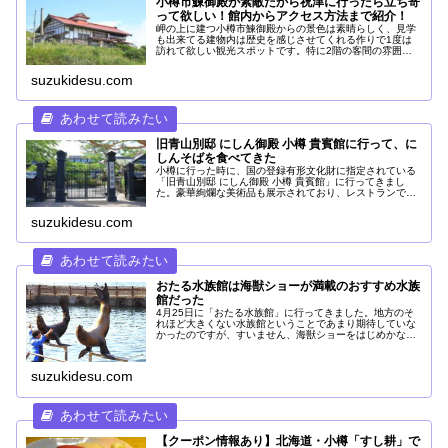
小樽市鰊御殿が素敵だから祝津に行ったら立ち寄
って欲しい！館内からアクセス方法まで紹介！
岬の上に建つ小樽市鰊御殿からの景色は素晴らしく、見学
も出来てる建物内は歴史を感じさせてくれる作りで1度は
訪れて欲しい観光スポットです。特に2階の客間の雰囲気
と風景は一見の価値あり！写真を多めに小樽市鰊御殿を紹
介していきます。
suzukidesu.com
旧青山別邸 にしん御殿 小樽 貴賓館に行って、に
しんそばを食べてきた
小樽に行った時に、国の登録有形文化財に指定されている
「旧青山別邸 にしん御殿 小樽 貴賓館」に行ってきまし
た。豪華絢爛な美術品も展示されており、レストランでは
小樽の名物とも言える「にしんそば」を食べることも出来
る場所で、小樽にいった時に時間の余裕があれば立ち寄っ
suzukidesu.com
て欲しいスポットの1つです。
おたる水族館は海獣ショーが満載のおすすめ水族
館だった
4月25日に「おたる水族館」に行ってきました。地方のそ
れほど大きくない水族館ということであまり期待していな
かったのですが、すいません、海獣ショーをはじめかなり
楽しめるおすすめの水族館でした。
suzukidesu.com
【クーポン情報あり】北海道・小樽「すし耕」で