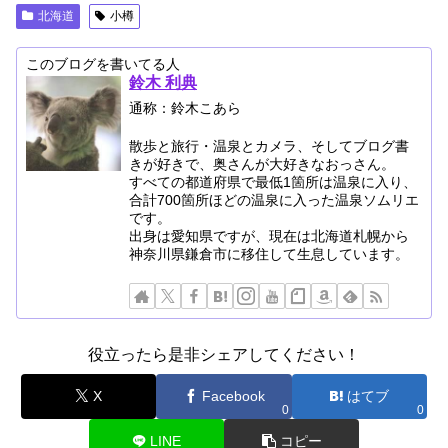
北海道
小樽
このブログを書いてる人
鈴木 利典
通称：鈴木こあら
散歩と旅行・温泉とカメラ、そしてブログ書
きが好きで、奥さんが大好きなおっさん。
すべての都道府県で最低1箇所は温泉に入り、
合計700箇所ほどの温泉に入った温泉ソムリエ
です。
出身は愛知県ですが、現在は北海道札幌から
神奈川県鎌倉市に移住して生息しています。
役立ったら是非シェアしてください！
X
Facebook
はてブ
0
0
LINE
コピー