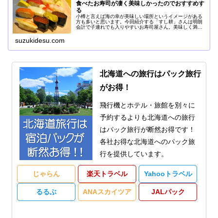
食べたお寿司が凄く美味しかったのでおすすめす
る
小樽と言えば海の幸が美味しい場所というイメージがある
方も多いと思います。今回紹介する「すし耕」さんは明朗
会計で子連れでも入りやすいお寿司屋さん。美味しく満足
度の高いお寿司屋さんでしたのでご紹介します。お得なク
ーポン情報もあります。
suzukidesu.com
北海道への旅行はパック旅行
がお得！
飛行機とホテル・旅館を別々に
予約するよりも北海道への旅行
はパック旅行が断然お得です！
各社お得な北海道へのパック旅
行を提供しています。
じゃらん
楽天トラベル
Yahooトラベル
るるぶ
ANAスカイツア
JALパック