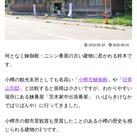
2019.09.10
2020.06.01
何となく鰊御殿・ニシン番屋の古い建物に惹かれる鈴木で
す。
小樽の観光名所としても名高い「
小樽市鰊御殿
」や「
旧青
山別邸
」と比較すると規模は小さいですが、わかりやすい
場所にある鰊番屋「茨木家中出張番屋」（いばらきけなか
でばりばんや）に行ってきました。
小樽市の都市景観賞も受賞したことのある小樽の歴史を感
じられる建物の1つです。